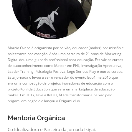
Marcio Okabe é origamista por paixão, educador (maker) por missão e
palestrante por vocação. Após uma carreira de 21 anos de Marketing
Digital deu uma guinada profissional para educação. Fez vários cursos
de autoconhecimento como Master em PNL, Investigação Apreciativa,
Leader Training, Psicologia Positiva, Lego Serious Play e outros cursos.
Esta jornada o levou a ser o vencedor do evento Edu4.me 2015 que
era uma competição de projetos inovadores de educação com o
projeto Konfide.Education que será um marketplace de educação
maker. Em 2017, teve a INTUIÇÃO de transformar a paixão pelo
origami em negócio e lançou o Origami.club.
Mentoria Orgânica
Co Idealizadora e Parceira da Jornada Ikigai: