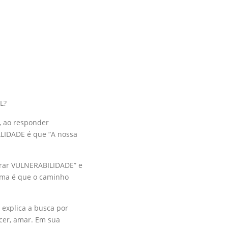
L?
, ao responder
LIDADE é que “A nossa
rar VULNERABILIDADE” e
ema é que o caminho
explica a busca por
er, amar. Em sua