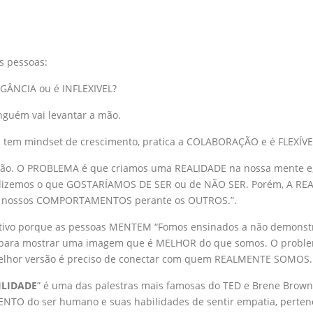
s pessoas:
GÂNCIA ou é INFLEXIVEL?
nguém vai levantar a mão.
tem mindset de crescimento, pratica a COLABORAÇÃO e é FLEXÍVE
 mão. O PROBLEMA é que criamos uma REALIDADE na nossa mente e
dizemos o que GOSTARÍAMOS DE SER ou de NÃO SER. Porém, A REA
s nossos COMPORTAMENTOS perante os OUTROS.”.
otivo porque as pessoas MENTEM “Fomos ensinados a não demonst
” para mostrar uma imagem que é MELHOR do que somos. O probl
elhor versão é preciso de conectar com quem REALMENTE SOMOS.
ILIDADE
” é uma das palestras mais famosas do TED e Brene Brown 
O do ser humano e suas habilidades de sentir empatia, pertenc