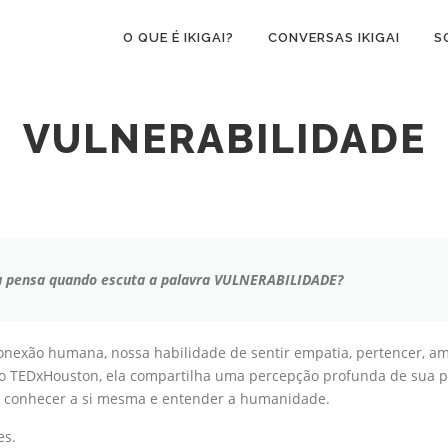
O QUE É IKIGAI?
CONVERSAS IKIGAI
S
VULNERABILIDADE
u pensa quando escuta a palavra VULNERABILIDADE?
nexão humana, nossa habilidade de sentir empatia, pertencer, a
o TEDxHouston, ela compartilha uma percepção profunda de sua pe
 conhecer a si mesma e entender a humanidade.
es.