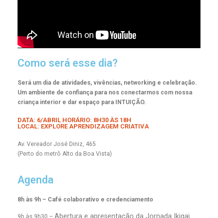
Como será esse dia?
Será um dia de atividades, vivências, networking e celebração.
Um ambiente de confiança para nos conectarmos com nossa
criança interior e dar espaço para INTUIÇÃO.
DATA: 6/ABRIL HORÁRIO: 8H30 ÀS 18H
LOCAL: EXPLORE APRENDIZAGEM CRIATIVA
Av. Vereador José Diniz, 465
(Perto do metrô Alto da Boa Vista)
Agenda
8h às 9h – Café colaborativo e credenciamento
Abertura e apresentação da Jornada Ikigai
9h às 9h30 –