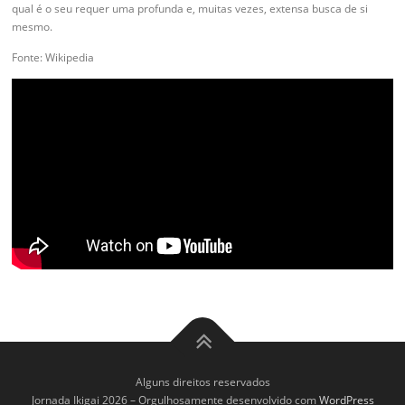
qual é o seu requer uma profunda e, muitas vezes, extensa busca de si
mesmo.
Fonte: Wikipedia
Alguns direitos reservados
Jornada Ikigai 2026
–
Orgulhosamente desenvolvido com
WordPress