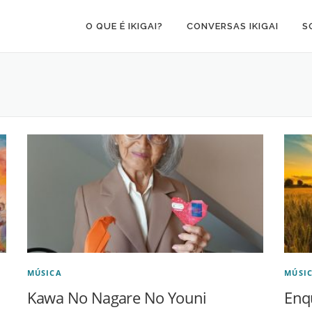
O QUE É IKIGAI?
CONVERSAS IKIGAI
S
MÚSICA
MÚSI
Kawa No Nagare No Youni
Enq