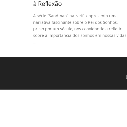
à Reflexão
A série “Sandman” na Netflix apresenta uma
narrativa fascinante sobre o Rei dos Sonhos,
preso por um século, nos convidando a refletir
sobre a importância dos sonhos em nossas vidas
…