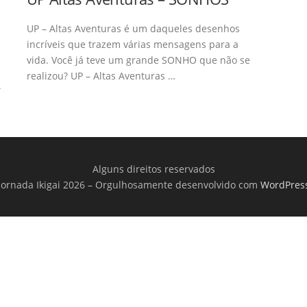
UP – Altas Aventuras é um daqueles desenhos
incríveis que trazem várias mensagens para a
vida. Você já teve um grande SONHO que não se
realizou? UP – Altas Aventuras …
.
Alguns direitos reservados
Jornada Ikigai 2026
–
Orgulhosamente desenvolvido com
WordPres