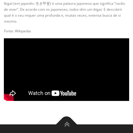
Ikigai (em japonês: 生き甲斐) é uma palavra japonesa que significa “razão
de viver”. De acordo com os japoneses, todos têm um ikigai. E descobrir
qual é o seu requer uma profunda e, muitas vezes, extensa busca de si
mesmo.
Fonte: Wikipedia