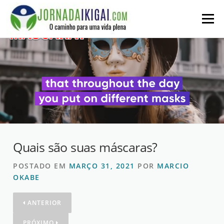
Ir
para
Menu
o
conteúdo
Quais são suas máscaras?
POSTADO EM
MARÇO 31, 2021
POR
MARCIO
OKABE
ANTERIOR
PRÓXIMO