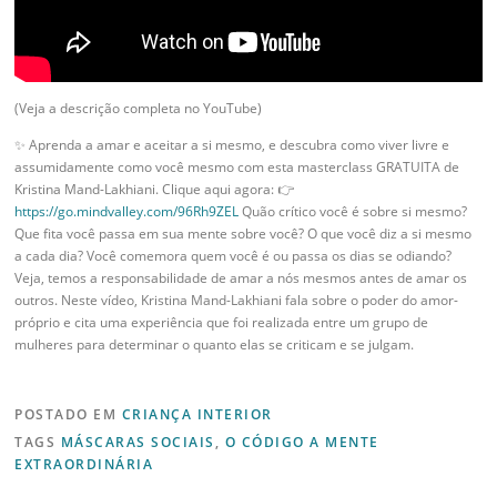
(Veja a descrição completa no YouTube)
✨ Aprenda a amar e aceitar a si mesmo, e descubra como viver livre e
assumidamente como você mesmo com esta masterclass GRATUITA de
Kristina Mand-Lakhiani. Clique aqui agora: 👉
https://go.mindvalley.com/96Rh9ZEL
Quão crítico você é sobre si mesmo?
Que fita você passa em sua mente sobre você? O que você diz a si mesmo
a cada dia? Você comemora quem você é ou passa os dias se odiando?
Veja, temos a responsabilidade de amar a nós mesmos antes de amar os
outros. Neste vídeo, Kristina Mand-Lakhiani fala sobre o poder do amor-
próprio e cita uma experiência que foi realizada entre um grupo de
mulheres para determinar o quanto elas se criticam e se julgam.
POSTADO EM
CRIANÇA INTERIOR
TAGS
MÁSCARAS SOCIAIS
,
O CÓDIGO A MENTE
EXTRAORDINÁRIA