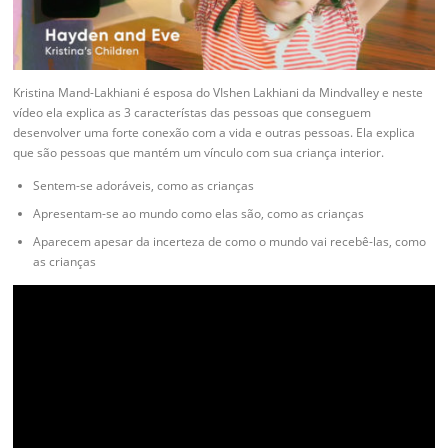
Kristina Mand-Lakhiani é esposa do VIshen Lakhiani da Mindvalley e neste
vídeo ela explica as 3 característas das pessoas que conseguem
desenvolver uma forte conexão com a vida e outras pessoas. Ela explica
que são pessoas que mantém um vínculo com sua criança interior.
Sentem-se adoráveis, como as crianças
Apresentam-se ao mundo como elas são, como as crianças
Aparecem apesar da incerteza de como o mundo vai recebê-las, como
as crianças