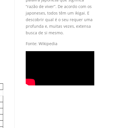
“razão de viver”. De acordo com os
japoneses, todos têm um ikigai. E
descobrir qual é o seu requer uma
profunda e, muitas vezes, extensa
busca de si mesmo.
Fonte: Wikipedia