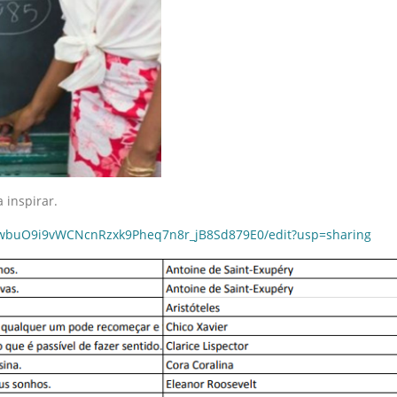
 inspirar.
2vwbuO9i9vWCNcnRzxk9Pheq7n8r_jB8Sd879E0/edit?usp=sharing