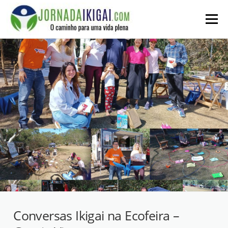
Ir
para
Menu
o
conteúdo
Conversas Ikigai na Ecofeira –