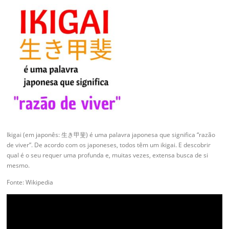
Ikigai (em japonês: 生き甲斐) é uma palavra japonesa que significa “razão
de viver”. De acordo com os japoneses, todos têm um ikigai. E descobrir
qual é o seu requer uma profunda e, muitas vezes, extensa busca de si
mesmo.
Fonte: Wikipedia