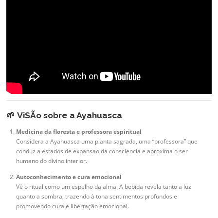
🌱
ViSÃo sobre a Ayahuasca
Medicina da floresta e professora espiritual
Considera a Ayahuasca uma planta sagrada, uma “professora” que
conduz a estados de expansao da consciencia e aproxima o ser
humano do divino interior.
Autoconhecimento e cura emocional
Vê o ritual como um espelho da alma. A bebida revela tanto a luz
quanto a sombra, trazendo à tona sentimentos profundos e
promovendo cura e libertação emocional.