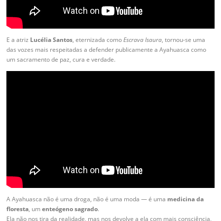
E a atriz
Lucélia Santos
, eternizada como
Escrava Isaura
, tornou-se uma
das vozes mais respeitadas a defender publicamente a Ayahuasca como
um sacramento de paz, cura e verdade.
A Ayahuasca não é uma droga, não é uma moda — é uma
medicina da
floresta
, um
enteógeno sagrado
.
Ela não nos tira da realidade, mas nos devolve a ela com mais consciência,