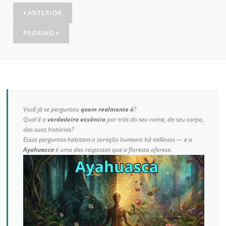
ANTERIOR
PRÓXIMO
Você já se perguntou
quem realmente é
?
Qual é a
verdadeira essência
por trás do seu nome, do seu corpo,
das suas histórias?
Essas perguntas habitam o coração humano há milênios — e a
Ayahuasca
é uma das respostas que a floresta oferece.