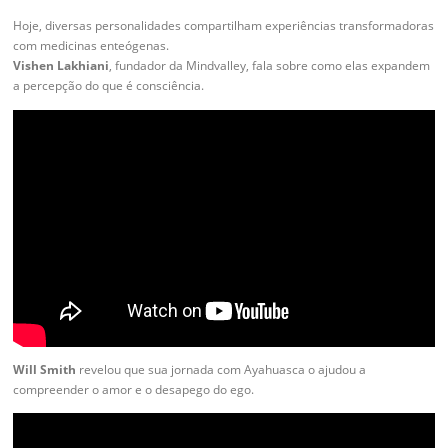
Hoje, diversas personalidades compartilham experiências transformadoras
com medicinas enteógenas.
Vishen Lakhiani
, fundador da Mindvalley, fala sobre como elas expandem
a percepção do que é consciência.
Will Smith
revelou que sua jornada com Ayahuasca o ajudou a
compreender o amor e o desapego do ego.