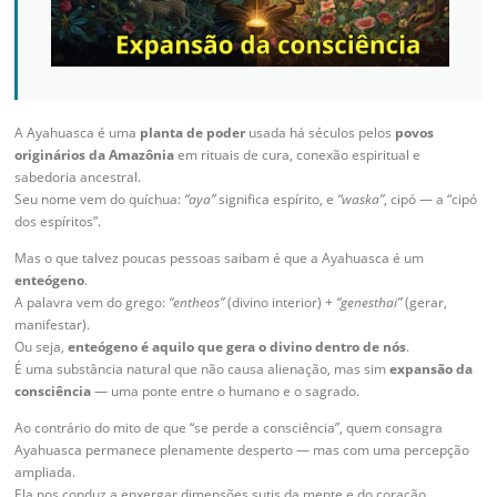
A Ayahuasca é uma
planta de poder
usada há séculos pelos
povos
originários da Amazônia
em rituais de cura, conexão espiritual e
sabedoria ancestral.
Seu nome vem do quíchua:
“aya”
significa espírito, e
“waska”
, cipó — a “cipó
dos espíritos”.
Mas o que talvez poucas pessoas saibam é que a Ayahuasca é um
enteógeno
.
A palavra vem do grego:
“entheos”
(divino interior) +
“genesthai”
(gerar,
manifestar).
Ou seja,
enteógeno é aquilo que gera o divino dentro de nós
.
É uma substância natural que não causa alienação, mas sim
expansão da
consciência
— uma ponte entre o humano e o sagrado.
Ao contrário do mito de que “se perde a consciência”, quem consagra
Ayahuasca permanece plenamente desperto — mas com uma percepção
ampliada.
Ela nos conduz a enxergar dimensões sutis da mente e do coração,