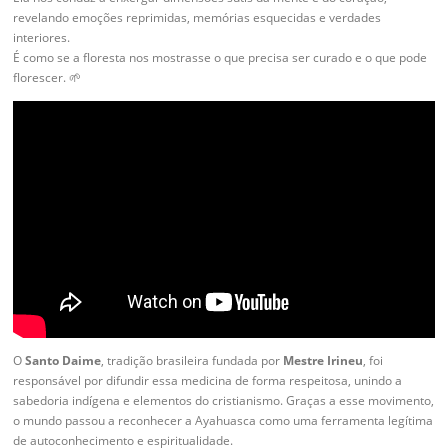
revelando emoções reprimidas, memórias esquecidas e verdades
interiores.
É como se a floresta nos mostrasse o que precisa ser curado e o que pode
florescer. 🌱
O
Santo Daime
, tradição brasileira fundada por
Mestre Irineu
, foi
responsável por difundir essa medicina de forma respeitosa, unindo a
sabedoria indígena e elementos do cristianismo. Graças a esse movimento,
o mundo passou a reconhecer a Ayahuasca como uma ferramenta legítima
de autoconhecimento e espiritualidade.