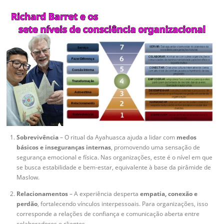
Sobrevivência
– O ritual da Ayahuasca ajuda a lidar com
medos
básicos e inseguranças internas
, promovendo uma sensação de
segurança emocional e física. Nas organizações, este é o nível em que
se busca estabilidade e bem-estar, equivalente à base da pirâmide de
Maslow.
Relacionamentos
– A experiência desperta
empatia, conexão e
perdão
, fortalecendo vínculos interpessoais. Para organizações, isso
corresponde a relações de confiança e comunicação aberta entre
colaboradores e clientes.