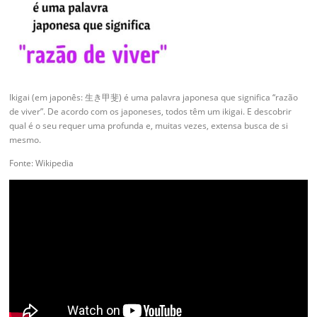
Ikigai (em japonês: 生き甲斐) é uma palavra japonesa que significa “razão
de viver”. De acordo com os japoneses, todos têm um ikigai. E descobrir
qual é o seu requer uma profunda e, muitas vezes, extensa busca de si
mesmo.
Fonte: Wikipedia