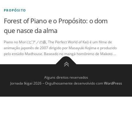
PROPÓSITO
Forest of Piano e o Propósito: o dom
que nasce da alma
Piano no Mori (ピアノの森, The Perfect World of Kai) é um filme de
animação japonês de 2007 dirigido por Masayuki Kojima e produzido
pelo estúdio Madhouse. Baseado no mangá homônimo de Makoto …
Alguns direitos reservados
Jornada Ikigai 2026
–
Orgulhosamente desenvolvido com
WordPress