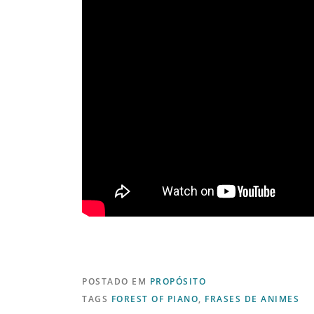
POSTADO EM
PROPÓSITO
TAGS
FOREST OF PIANO
,
FRASES DE ANIMES