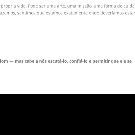
a própria vida. Pode ser uma arte, uma missão, uma forma de cuida
o fazemos, sentimos que estamos exatamente onde deveríamos estar
dom — mas cabe a nós escutá-lo, confiá-lo e permitir que ele se