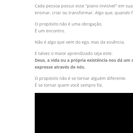
Cada pessoa possui esse “piano invisível” em su
ensinar, criar ou transformar. Algo que, quand
O propósito não é uma obrigação.
É um encontro.
Não é algo que vem do ego, mas da essência.
E talvez o maior aprendizado seja este:
Deus, a vida ou a própria existência nos dá um 
expresse através de nós.
O propósito não é se tornar alguém diferente.
É se tornar quem você sempre foi.