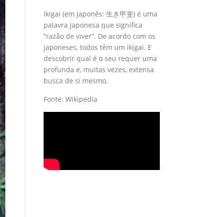
Ikigai (em japonês: 生き甲斐) é uma
palavra japonesa que significa
“razão de viver”. De acordo com os
japoneses, todos têm um ikigai. E
descobrir qual é o seu requer uma
profunda e, muitas vezes, extensa
busca de si mesmo.
Fonte: Wikipedia